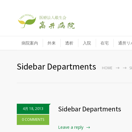
病院案内
外来
透析
入院
在宅
通所リ
Sidebar Departments
HOME
S
Sidebar Departments
4月 18, 2013
0 COMMENTS
Leave a reply