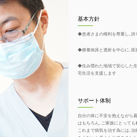
基本方針
◆患者さまの権利を尊重し､誇
◆療養病床と透析を中心に､医
◆住み慣れた地域で安心した
宅生活を支援します
サポート体制
自分の体に不安を抱えながら暮
はもちろん､ご家族にとっても
これまで病気を治す為には､治