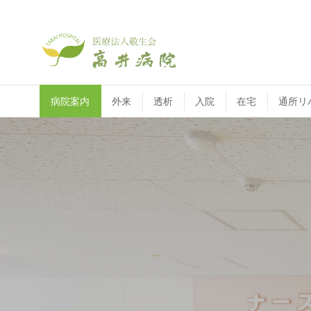
病院案内
外来
透析
入院
在宅
通所リ