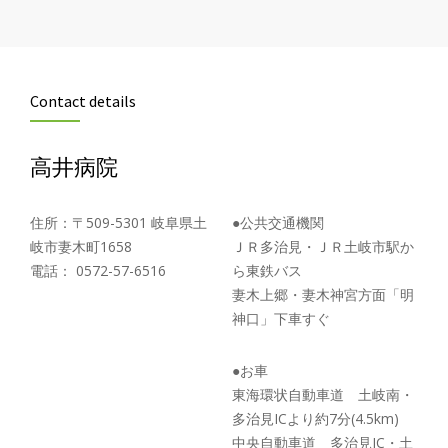
Contact details
高井病院
住所：〒509-5301 岐阜県土
●公共交通機関
岐市妻木町1658
ＪＲ多治見・ＪＲ土岐市駅か
電話： 0572-57-6516
ら東鉄バス
妻木上郷・妻木神宮方面「明
神口」下車すぐ
●お車
東海環状自動車道 土岐南・
多治見ICより約7分(4.5km)
中央自動車道 多治見IC・土